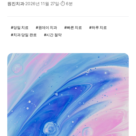
원진치과
·
2026년 11월 27일
·
⏱
6분
#
당일 치료
#
원데이 치과
#
빠른 치료
#
하루 치료
#
치과 당일 완료
#
시간 절약