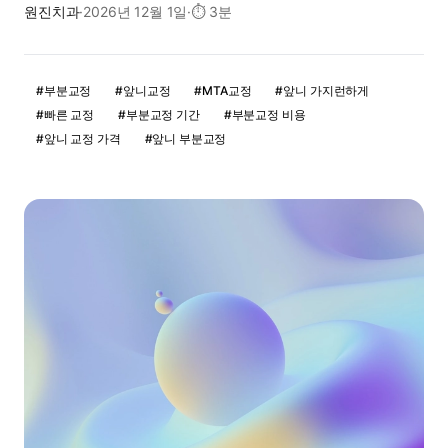
원진치과
·
2026년 12월 1일
·
⏱
3분
#
부분교정
#
앞니교정
#
MTA교정
#
앞니 가지런하게
#
빠른 교정
#
부분교정 기간
#
부분교정 비용
#
앞니 교정 가격
#
앞니 부분교정