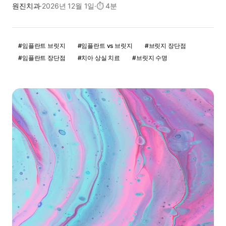
원진치과
·
2026년 12월 1일
·
⏱
4분
#
임플란트 브릿지
#
임플란트 vs 브릿지
#
브릿지 장단점
#
임플란트 장단점
#
치아 상실 치료
#
브릿지 수명