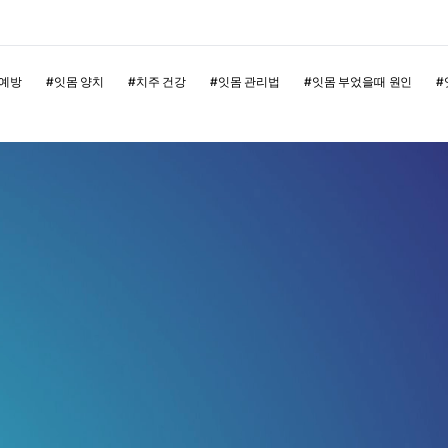
 예방
#
잇몸 양치
#
치주 건강
#
잇몸 관리법
#
잇몸 부었을때 원인
#