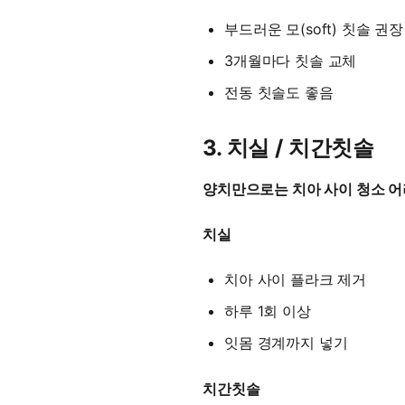
부드러운 모(soft) 칫솔 권장
3개월마다 칫솔 교체
전동 칫솔도 좋음
3. 치실 / 치간칫솔
양치만으로는 치아 사이 청소 
치실
치아 사이 플라크 제거
하루 1회 이상
잇몸 경계까지 넣기
치간칫솔