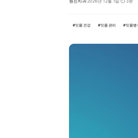
원진치과
·
2026년 12월 1일
·
⏱
3분
#
잇몸 건강
#
잇몸 관리
#
잇몸병