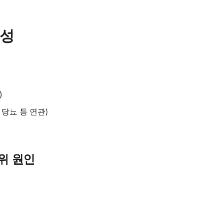
요성
)
 당뇨 등 연관)
1위 원인