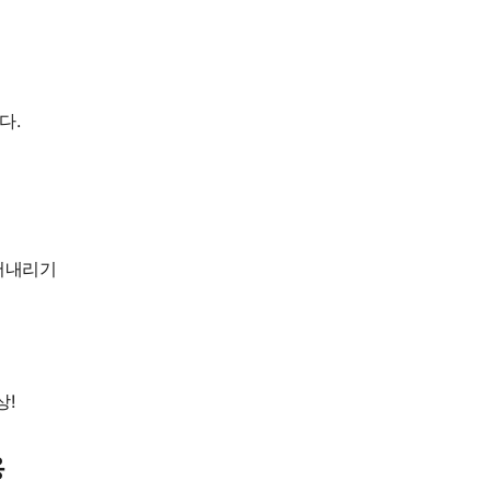
다.
어내리기
상!
용